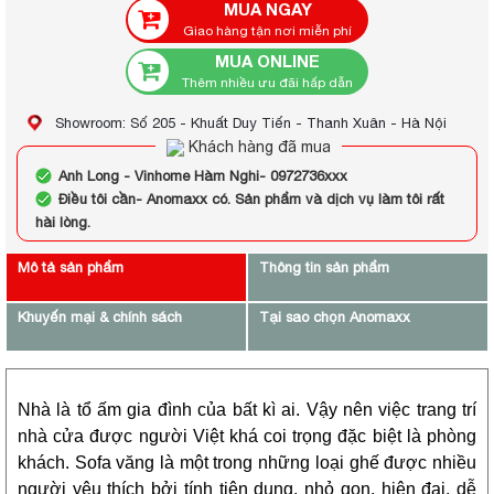
MUA NGAY
Giao hàng tận nơi miễn phí
MUA ONLINE
Thêm nhiều ưu đãi hấp dẫn
Showroom: Số 205 - Khuất Duy Tiến - Thanh Xuân - Hà Nội
Khách hàng đã mua
Anh Long - Vinhome Hàm Nghi- 0972736xxx
Điều tôi cần- Anomaxx có. Sản phẩm và dịch vụ làm tôi rất
hài lòng.
Mô tả sản phẩm
Thông tin sản phẩm
Khuyến mại & chính sách
Tại sao chọn Anomaxx
Nhà là tổ ấm gia đình của bất kì ai. Vậy nên việc trang trí
nhà cửa được người Việt khá coi trọng đặc biệt là phòng
khách. Sofa văng là một trong những loại ghế được nhiều
người yêu thích bởi tính tiện dụng, nhỏ gọn, hiện đại, dễ