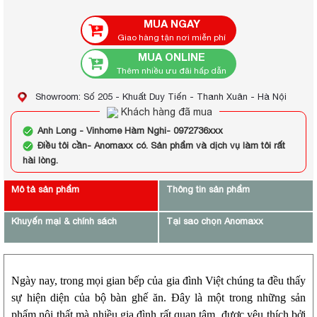
MUA NGAY
Giao hàng tận nơi miễn phí
MUA ONLINE
Thêm nhiều ưu đãi hấp dẫn
Showroom: Số 205 - Khuất Duy Tiến - Thanh Xuân - Hà Nội
Khách hàng đã mua
Anh Long - Vinhome Hàm Nghi- 0972736xxx
Điều tôi cần- Anomaxx có. Sản phẩm và dịch vụ làm tôi rất
hài lòng.
Mô tả sản phẩm
Thông tin sản phẩm
Khuyến mại & chính sách
Tại sao chọn Anomaxx
Ngày nay, trong mọi gian bếp của gia đình Việt chúng ta đều thấy
sự hiện diện của bộ bàn ghế ăn. Đây là một trong những sản
phẩm nội thất mà nhiều gia đình rất quan tâm, được yêu thích bởi